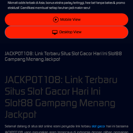
Nikmati odds terbaik di Asia, bonus ekstra parlay tertinggi, free bet tanpa batas & promo
eksklusif. Gamifikasi membuat setiap taruhan jadi makin seru!
Mobile View
Desktop View
JACKPOT108: Link Terbaru Situs Slot Gacor Hari Ini Slot88
Gampang Menang Jackpot
JACKPOT108: Link Terbaru
Situs Slot Gacor Hari Ini
Slot88 Gampang Menang
Jackpot
Selamat datang di situs slot online resmi penyedia link terbaru
slot gacor
hari ini bersama
JACKPOT108 yang merupakan agen terpercaya di indonesia dengan pilihan permainan