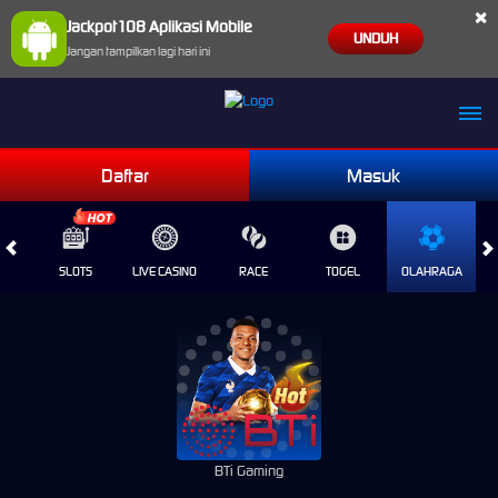
×
Jackpot108 Aplikasi Mobile
UNDUH
Jangan tampilkan lagi hari ini
Daftar
Masuk
MES
SLOTS
LIVE CASINO
RACE
TOGEL
OLAHRAGA
C
BTi Gaming