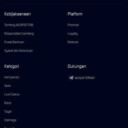
Kebijaksanaan
Platform
Tentang JACKPOT108
Promosi
Responsible Gambling
Loyalty
Pusat Bantuan
Referral
Syarat dan Ketentuan
Kategori
Dukungan
Hot Games
Jackpot108slot
Slots
Live Casino
Race
Togel
Olahraga