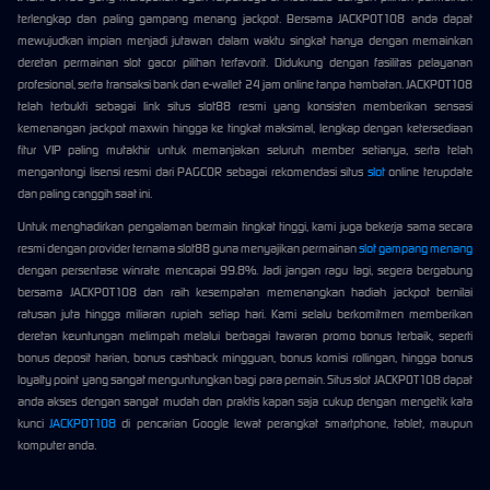
terlengkap dan paling gampang menang jackpot. Bersama JACKPOT108 anda dapat
mewujudkan impian menjadi jutawan dalam waktu singkat hanya dengan memainkan
deretan permainan slot gacor pilihan terfavorit. Didukung dengan fasilitas pelayanan
profesional, serta transaksi bank dan e-wallet 24 jam online tanpa hambatan. JACKPOT108
telah terbukti sebagai link situs slot88 resmi yang konsisten memberikan sensasi
kemenangan jackpot maxwin hingga ke tingkat maksimal, lengkap dengan ketersediaan
fitur VIP paling mutakhir untuk memanjakan seluruh member setianya, serta telah
mengantongi lisensi resmi dari PAGCOR sebagai rekomendasi situs
slot
online terupdate
dan paling canggih saat ini.
Untuk menghadirkan pengalaman bermain tingkat tinggi, kami juga bekerja sama secara
resmi dengan provider ternama slot88 guna menyajikan permainan
slot gampang menang
dengan persentase winrate mencapai 99.8%. Jadi jangan ragu lagi, segera bergabung
bersama JACKPOT108 dan raih kesempatan memenangkan hadiah jackpot bernilai
ratusan juta hingga miliaran rupiah setiap hari. Kami selalu berkomitmen memberikan
deretan keuntungan melimpah melalui berbagai tawaran promo bonus terbaik, seperti
bonus deposit harian, bonus cashback mingguan, bonus komisi rollingan, hingga bonus
loyalty point yang sangat menguntungkan bagi para pemain. Situs slot JACKPOT108 dapat
anda akses dengan sangat mudah dan praktis kapan saja cukup dengan mengetik kata
kunci
JACKPOT108
di pencarian Google lewat perangkat smartphone, tablet, maupun
komputer anda.