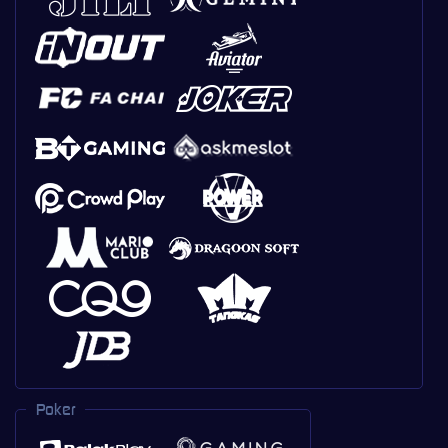
Poker