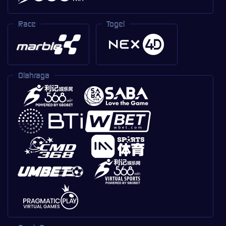
Race
Togel
Olahraga