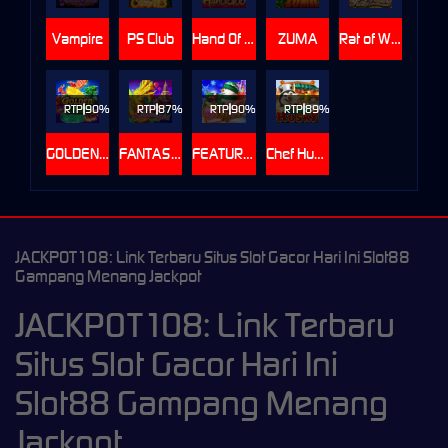
Vampire
PS Club
Hand Of God
ZUMA
Rat of Wealth
RTP
90%
RTP
87%
RTP
90%
RTP
89%
GOLDEN JADE
FANTASY - SOUTHEAST ASIA
FEATURE BUY・CHRISTMAS EXPRESS
Chef Husky
JACKPOT108: Link Terbaru Situs Slot Gacor Hari Ini Slot88
Gampang Menang Jackpot
JACKPOT108: Link Terbaru
Situs Slot Gacor Hari Ini
Slot88 Gampang Menang
Jackpot