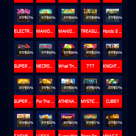
RTP
97%
RTP
96%
RTP
96%
RTP
98%
RTP
96%
ELECTRIC ZEUS
MAHJONG: ORIGIN 2
MAHJONG WAYS 3
TREASURES OF AZTEC Z
Horde 2 Winter
RTP
96%
RTP
98%
RTP
96%
RTP
95%
RTP
96%
SUPER AWESOME
NECROMANCER SHA
What The FA
777
KNIGHT ARTHUR
RTP
95%
RTP
97%
RTP
96%
RTP
95%
RTP
97%
SUPER GEMS 2
For The Horde
ATHENA LUCKY SPREAD
MYSTIC LEGEND 2
CUBE?
RTP
82%
RTP
82%
RTP
85%
RTP
91%
RTP
87%