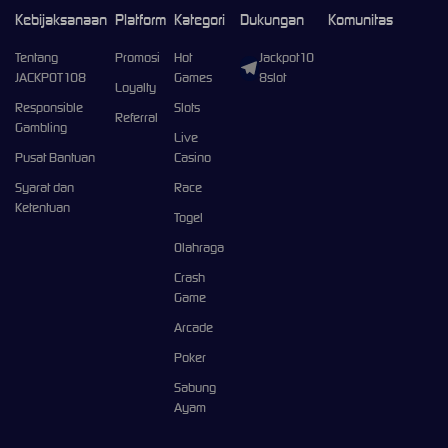
Kebijaksanaan
Platform
Kategori
Dukungan
Komunitas
Tentang
Promosi
Hot
Jackpot10
JACKPOT108
Games
8slot
Loyalty
Responsible
Slots
Referral
Gambling
Live
Pusat Bantuan
Casino
Syarat dan
Race
Ketentuan
Togel
Olahraga
Crash
Game
Arcade
Poker
Sabung
Ayam