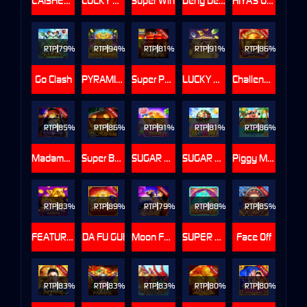
CAISHEN-LUCKY SPREAD
LUCKY ACE 2
Super Win
Deng Deng
HIYAS GEMS
RTP
79%
RTP
94%
RTP
81%
RTP
91%
RTP
86%
Go Clash
PYRAMID OF FLAMES
Super Powerful
LUCKY ACE
Challenge・Golden Pig
RTP
85%
RTP
86%
RTP
91%
RTP
81%
RTP
86%
Madame Caroline
Super Boom
SUGAR TEDDY
SUGAR BOOM
Piggy Master
RTP
83%
RTP
89%
RTP
79%
RTP
88%
RTP
85%
FEATURE BUY - Golden Pig
DA FU GUI
Moon Festival
SUPER LUCKY
Face Off
RTP
83%
RTP
83%
RTP
83%
RTP
80%
RTP
80%