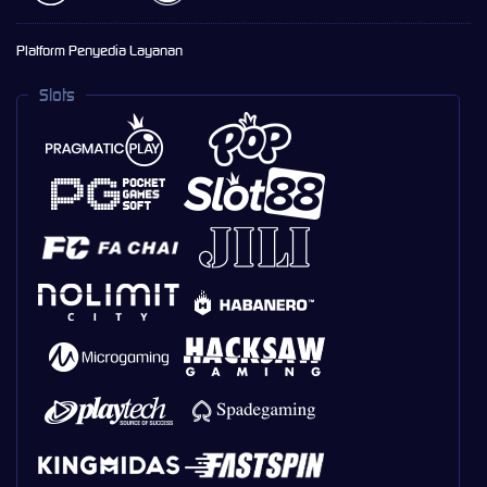
Platform Penyedia Layanan
Slots