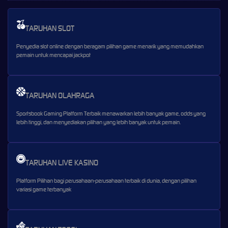
TARUHAN SLOT
Penyedia slot online dengan beragam pilihan game menarik yang memudahkan
pemain untuk mencapai jackpot
TARUHAN OLAHRAGA
Sportsbook Gaming Platform Terbaik menawarkan lebih banyak game, odds yang
lebih tinggi, dan menyediakan pilihan yang lebih banyak untuk pemain.
TARUHAN LIVE KASINO
Platform Pilihan bagi perusahaan-perusahaan terbaik di dunia, dengan pilihan
variasi game terbanyak