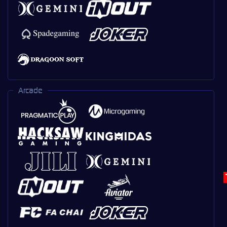
Arcade