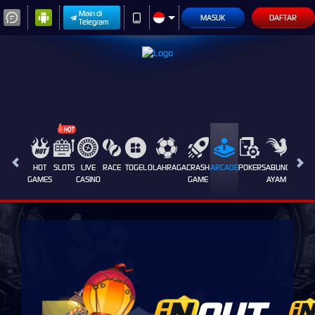
Main di
MASUK
DAFTAR
Telegram
HOT
SLOTS
LIVE
RACE
TOGEL
OLAHRAGA
CRASH
ARCADE
POKER
SABUNG
PROMO
GAMES
CASINO
GAME
AYAM