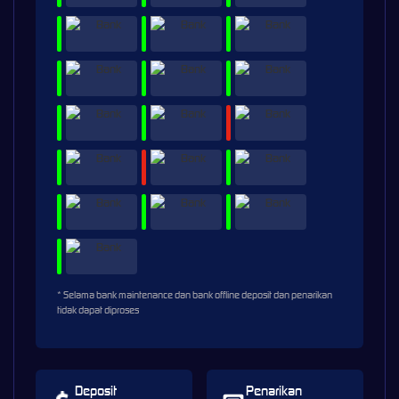
* Selama bank maintenance dan bank offline deposit dan penarikan
tidak dapat diproses
Deposit
Penarikan