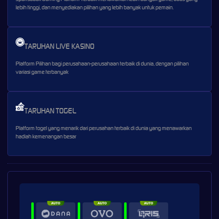
lebih tinggi, dan menyediakan pilihan yang lebih banyak untuk pemain.
TARUHAN LIVE KASINO
Platform Pilihan bagi perusahaan-perusahaan terbaik di dunia, dengan pilihan
variasi game terbanyak
TARUHAN TOGEL
Platform togel yang menarik dari perusahan terbaik di dunia yang menawarkan
hadiah kemenangan besar