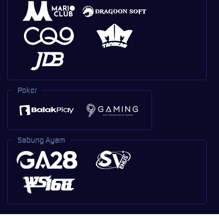
Poker
Sabung Ayam