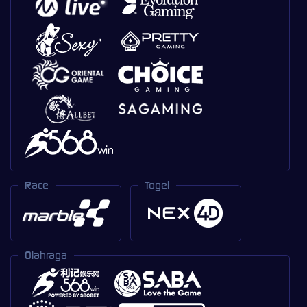
Race
Togel
Olahraga