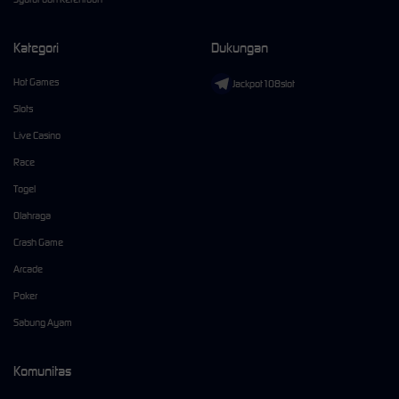
Kategori
Dukungan
Hot Games
Jackpot108slot
Slots
Live Casino
Race
Togel
Olahraga
Crash Game
Arcade
Poker
Sabung Ayam
Komunitas