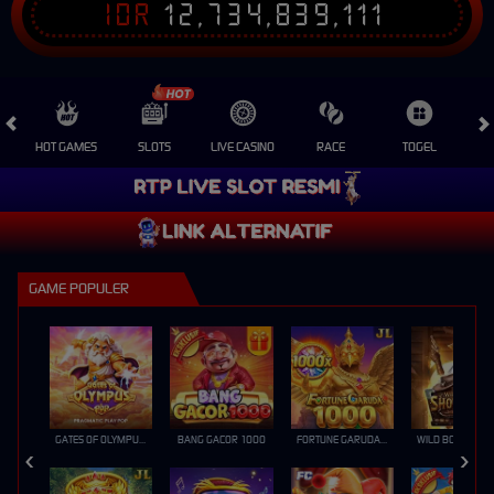
IDR
12,734,839,111
HOT GAMES
SLOTS
LIVE CASINO
RACE
TOGEL
OL
GAME POPULER
GATES OF OLYMPUS POP
BANG GACOR 1000
FORTUNE GARUDA 1000