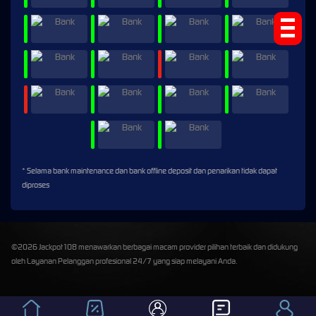
* Selama bank maintenance dan bank offline deposit dan penarikan tidak dapat
diproses
©2026 Jackpot108 menawarkan berbagai macam provider pilihan terbaik dan didukung
oleh Layanan Pelanggan profesional 24/7 yang siap melayani Anda.