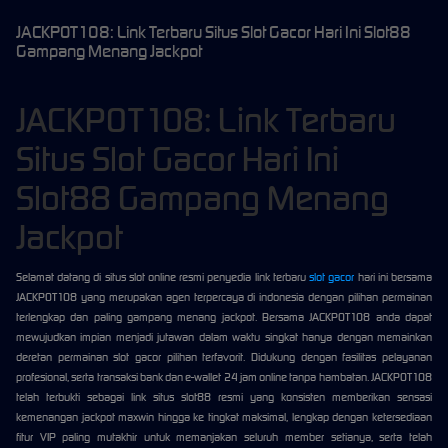
JACKPOT108: Link Terbaru Situs Slot Gacor Hari Ini Slot88
Gampang Menang Jackpot
JACKPOT108: Link Terbaru
Situs Slot Gacor Hari Ini
Slot88 Gampang Menang
Jackpot
Selamat datang di situs slot online resmi penyedia link terbaru
slot gacor
hari ini bersama
JACKPOT108 yang merupakan agen terpercaya di indonesia dengan pilihan permainan
terlengkap dan paling gampang menang jackpot. Bersama JACKPOT108 anda dapat
mewujudkan impian menjadi jutawan dalam waktu singkat hanya dengan memainkan
deretan permainan slot gacor pilihan terfavorit. Didukung dengan fasilitas pelayanan
profesional, serta transaksi bank dan e-wallet 24 jam online tanpa hambatan. JACKPOT108
telah terbukti sebagai link situs slot88 resmi yang konsisten memberikan sensasi
kemenangan jackpot maxwin hingga ke tingkat maksimal, lengkap dengan ketersediaan
fitur VIP paling mutakhir untuk memanjakan seluruh member setianya, serta telah