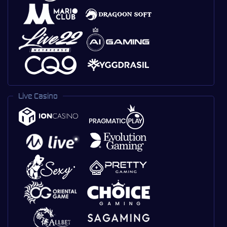
Live Casino