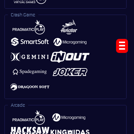
Crash Game
Arcade