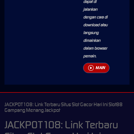
dapat di
jalankan
dengan cara di
download atau
langsung
dimainkan
dalam browser
pemain.
MAIN
JACKPOT108: Link Terbaru Situs Slot Gacor Hari Ini Slot88
Gampang Menang Jackpot
JACKPOT108: Link Terbaru