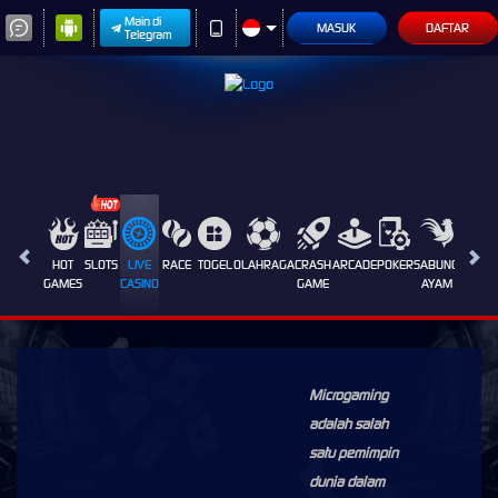
Main di
MASUK
DAFTAR
Telegram
HOT
SLOTS
LIVE
RACE
TOGEL
OLAHRAGA
CRASH
ARCADE
POKER
SABUNG
PROMO
GAMES
CASINO
GAME
AYAM
Microgaming
adalah salah
satu pemimpin
dunia dalam