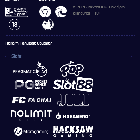
©2026 Jackpot108. Hak cipta
dilindungi | 18+
Platform Penyedia Layanan
Slots