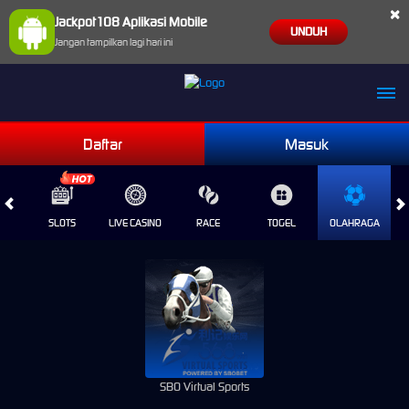
×
Jackpot108 Aplikasi Mobile
UNDUH
Jangan tampilkan lagi hari ini
Daftar
Masuk
MES
SLOTS
LIVE CASINO
RACE
TOGEL
OLAHRAGA
C
SBO Virtual Sports