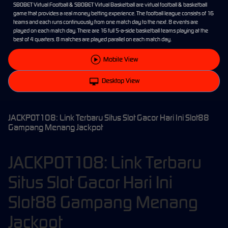
SBOBET Virtual Football & SBOBET Virtual Basketball are virtual football & basketball
game that provides a real money betting experience. The football league consists of 16
teams and each runs continuously from one match day to the next. 8 events are
played on each match day. There are 16 full 5-a-side basketball teams playing at the
best of 4 quarters. 8 matches are played parallel on each match day.
Mobile View
Desktop View
JACKPOT108: Link Terbaru Situs Slot Gacor Hari Ini Slot88
Gampang Menang Jackpot
JACKPOT108: Link Terbaru
Situs Slot Gacor Hari Ini
Slot88 Gampang Menang
Jackpot