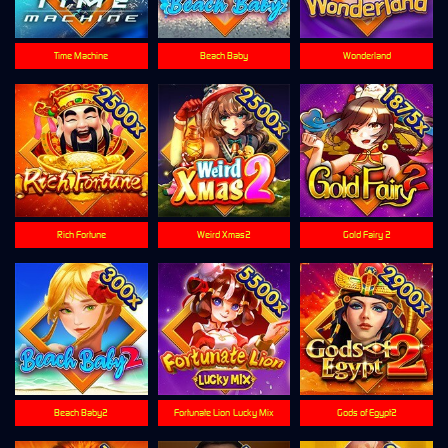
Time Machine
Beach Baby
Wonderland
Rich Fortune
Weird Xmas2
Gold Fairy 2
Beach Baby2
Fortunate Lion-Lucky Mix
Gods of Egypt2