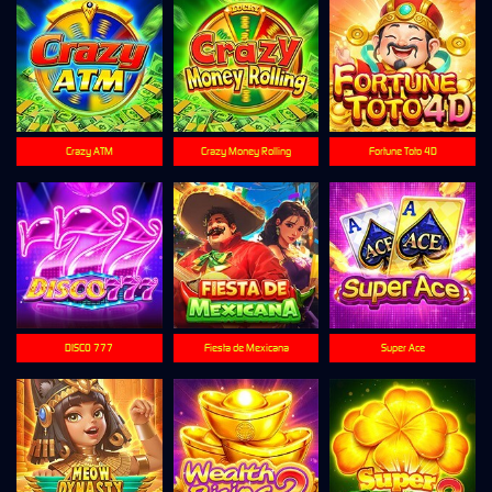
Crazy ATM
Crazy Money Rolling
Fortune Toto 4D
DISCO 777
Fiesta de Mexicana
Super Ace