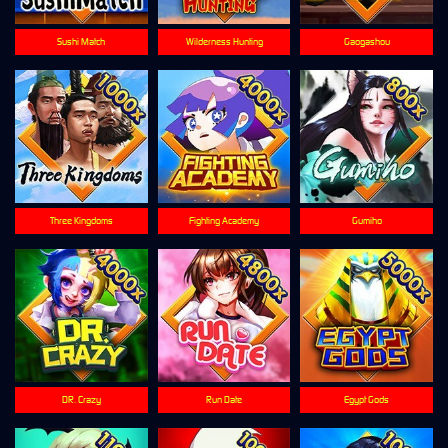
Sushi Match
Wilderness Hunting
Gaogashou
Three Kingdoms
Fighting Academy
Gumiho
DR. Crazy
Run Date
Egypt Gods