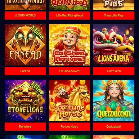
LUXURY WORLD
Little Red Riding Hood
Three Little Pigs
Ennead
Cai Shen Arrives!
Lion's area
Stonelions
Fortune Horse
Quetzalcoatl