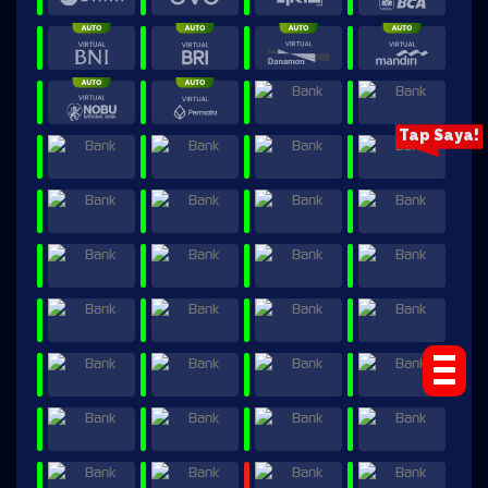
Tap Saya!