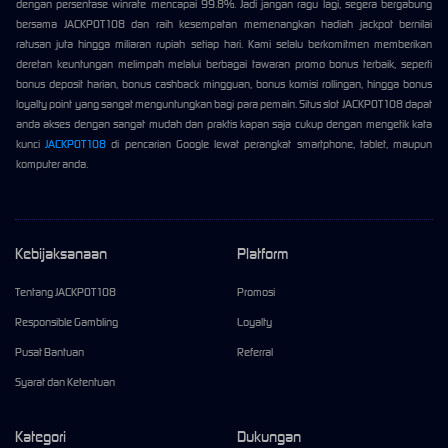
dengan persentase winrate mencapai 99.8%. Jadi jangan ragu lagi, segera bergabung
bersama JACKPOT108 dan raih kesempatan memenangkan hadiah jackpot bernilai
ratusan juta hingga miliaran rupiah setiap hari. Kami selalu berkomitmen memberikan
deretan keuntungan melimpah melalui berbagai tawaran promo bonus terbaik, seperti
bonus deposit harian, bonus cashback mingguan, bonus komisi rollingan, hingga bonus
loyalty point yang sangat menguntungkan bagi para pemain. Situs slot JACKPOT108 dapat
anda akses dengan sangat mudah dan praktis kapan saja cukup dengan mengetik kata
kunci
JACKPOT108
di pencarian Google lewat perangkat smartphone, tablet, maupun
komputer anda.
Kebijaksanaan
Platform
Tentang JACKPOT108
Promosi
Responsible Gambling
Loyalty
Pusat Bantuan
Referral
Syarat dan Ketentuan
Kategori
Dukungan