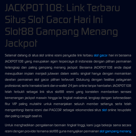
JACKPOT108: Link Terbaru
Situs Slot Gacor Hari Ini
Slot88 Gampang Menang
Jackpot
Selamat datang di situs slot online resmi penyedia link terbaru
slot gacor
hari ini bersama
JACKPOT108 yang merupakan agen terpercaya di indonesia dengan pilihan permainan
terlengkap dan paling gampang menang jackpot. Bersama JACKPOT108 anda dapat
mewujudkan impian menjadi jutawan dalam waktu singkat hanya dengan memainkan
deretan permainan slot gacor pilihan terfavorit. Didukung dengan fasilitas pelayanan
profesional, serta transaksi bank dan e-wallet 24 jam online tanpa hambatan. JACKPOT108
telah terbukti sebagai link situs slot88 resmi yang konsisten memberikan sensasi
kemenangan jackpot maxwin hingga ke tingkat maksimal, lengkap dengan ketersediaan
fitur VIP paling mutakhir untuk memanjakan seluruh member setianya, serta telah
mengantongi lisensi resmi dari PAGCOR sebagai rekomendasi situs
slot
online terupdate
dan paling canggih saat ini.
Untuk menghadirkan pengalaman bermain tingkat tinggi, kami juga bekerja sama secara
resmi dengan provider ternama slot88 guna menyajikan permainan
slot gampang menang