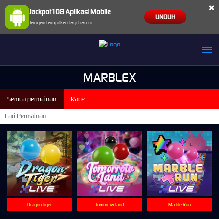
×
Jackpot108 Aplikasi Mobile
UNDUH
Jangan tampilkan lagi hari ini
MARBLEX
Semua permainan
Race
Dragon Tiger
Tomorrow land
Marble Run