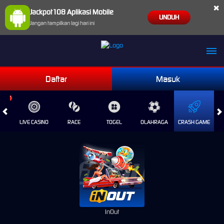
×
Jackpot108 Aplikasi Mobile
UNDUH
Jangan tampilkan lagi hari ini
Daftar
Masuk
S
LIVE CASINO
RACE
TOGEL
OLAHRAGA
CRASH GAME
InOut