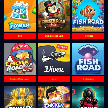
Tower
Chicken Road Gold
Fish Road
Chicken Road Race
Diver
Fish Boom