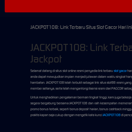
JACKPOT108: Link Terbaru Situs Slot Gacor Hari 
JACKPOT108: Link Terba
Jackpot
Selamat datang di situs slot online resmi penyedia link terbaru
slot gacor
har
anda dapat mewujudkan impian menjadi jutawan dalam waktu singkat hanya d
hambatan. JACKPOT108 telah terbukti sebagai link situs slot88 resmi ya
member setianya, serta telah mengantongi lisensi resmi dari PAGCOR seba
Untuk menghadirkan pengalaman bermain tingkat tinggi, kami juga beker
segera bergabung bersama JACKPOT108 dan raih kesempatan memenangkan h
promo bonus terbaik, seperti bonus deposit harian, bonus cashback ming
praktis kapan saja cukup dengan mengetik kata kunci
JACKPOT108
di penca