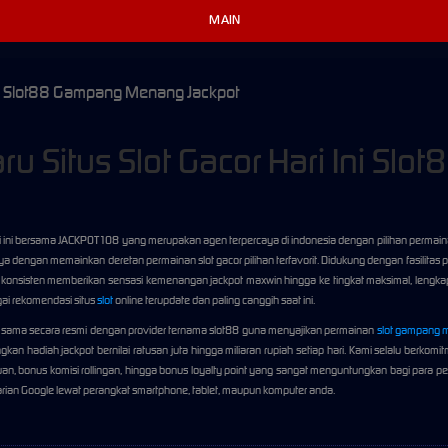
MAIN
Ini Slot88 Gampang Menang Jackpot
ru Situs Slot Gacor Hari Ini S
i ini bersama JACKPOT108 yang merupakan agen terpercaya di indonesia dengan pilihan perma
engan memainkan deretan permainan slot gacor pilihan terfavorit. Didukung dengan fasilitas pel
ng konsisten memberikan sensasi kemenangan jackpot maxwin hingga ke tingkat maksimal, lengkap
gai rekomendasi situs
slot
online terupdate dan paling canggih saat ini.
ja sama secara resmi dengan provider ternama slot88 guna menyajikan permainan
slot gampang
adiah jackpot bernilai ratusan juta hingga miliaran rupiah setiap hari. Kami selalu berko
guan, bonus komisi rollingan, hingga bonus loyalty point yang sangat menguntungkan bagi para
rian Google lewat perangkat smartphone, tablet, maupun komputer anda.