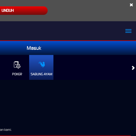
×
UNDUH
Masuk
POKER
SABUNG AYAM
an kami.