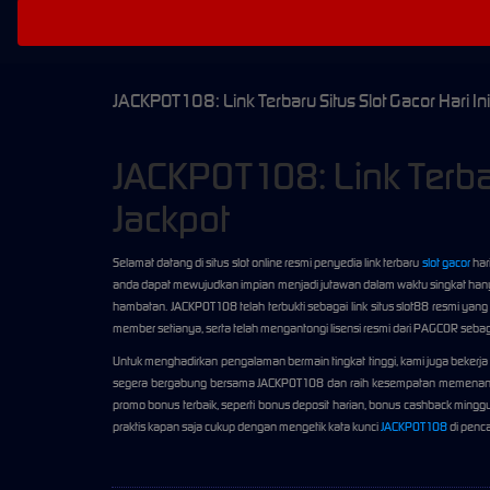
JACKPOT108: Link Terbaru Situs Slot Gacor Hari 
JACKPOT108: Link Terba
Jackpot
Selamat datang di situs slot online resmi penyedia link terbaru
slot gacor
har
anda dapat mewujudkan impian menjadi jutawan dalam waktu singkat hanya d
hambatan. JACKPOT108 telah terbukti sebagai link situs slot88 resmi ya
member setianya, serta telah mengantongi lisensi resmi dari PAGCOR seba
Untuk menghadirkan pengalaman bermain tingkat tinggi, kami juga beker
segera bergabung bersama JACKPOT108 dan raih kesempatan memenangkan h
promo bonus terbaik, seperti bonus deposit harian, bonus cashback ming
praktis kapan saja cukup dengan mengetik kata kunci
JACKPOT108
di penca