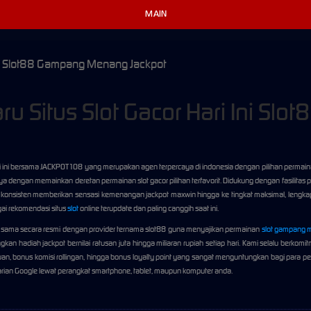
MAIN
Ini Slot88 Gampang Menang Jackpot
ru Situs Slot Gacor Hari Ini S
i ini bersama JACKPOT108 yang merupakan agen terpercaya di indonesia dengan pilihan perma
engan memainkan deretan permainan slot gacor pilihan terfavorit. Didukung dengan fasilitas pel
ng konsisten memberikan sensasi kemenangan jackpot maxwin hingga ke tingkat maksimal, lengkap
gai rekomendasi situs
slot
online terupdate dan paling canggih saat ini.
ja sama secara resmi dengan provider ternama slot88 guna menyajikan permainan
slot gampang
adiah jackpot bernilai ratusan juta hingga miliaran rupiah setiap hari. Kami selalu berko
guan, bonus komisi rollingan, hingga bonus loyalty point yang sangat menguntungkan bagi para
rian Google lewat perangkat smartphone, tablet, maupun komputer anda.