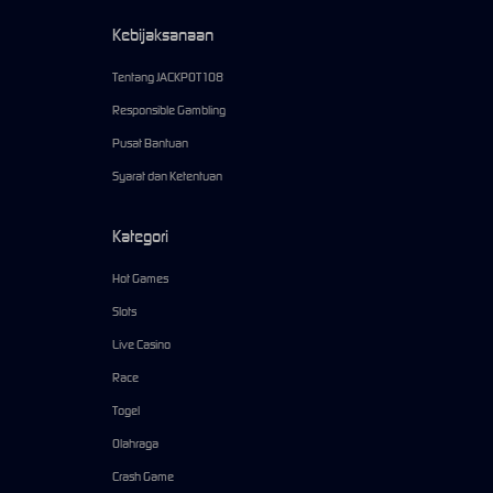
Kebijaksanaan
Tentang JACKPOT108
Responsible Gambling
Pusat Bantuan
Syarat dan Ketentuan
Kategori
Hot Games
Slots
Live Casino
Race
Togel
Olahraga
Crash Game