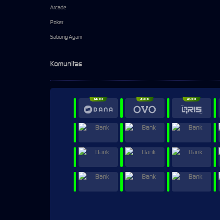
Arcade
Poker
Sabung Ayam
Komunitas